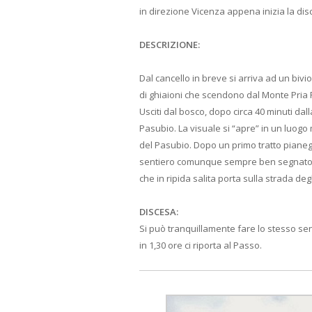
in direzione Vicenza appena inizia la disce
DESCRIZIONE:
Dal cancello in breve si arriva ad un bivi
di ghiaioni che scendono dal Monte Pria Fa
Usciti dal bosco, dopo circa 40 minuti da
Pasubio. La visuale si “apre” in un luogo 
del Pasubio. Dopo un primo tratto pianeggia
sentiero comunque sempre ben segnato e ba
che in ripida salita porta sulla strada deg
DISCESA:
Si può tranquillamente fare lo stesso sent
in 1,30 ore ci riporta al Passo.