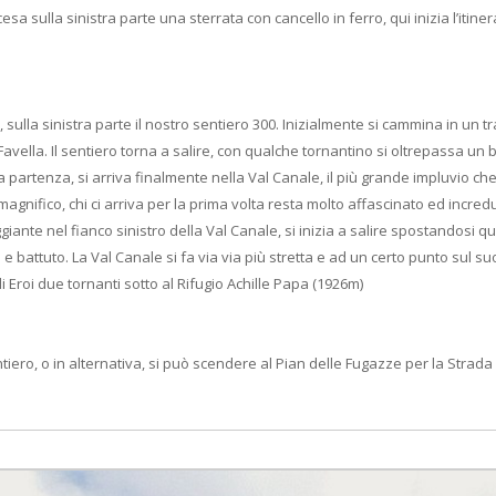
sa sulla sinistra parte una sterrata con cancello in ferro, qui inizia l’itiner
o, sulla sinistra parte il nostro sentiero 300. Inizialmente si cammina in un
vella. Il sentiero torna a salire, con qualche tornantino si oltrepassa un be
lla partenza, si arriva finalmente nella Val Canale, il più grande impluvio 
magnifico, chi ci arriva per la prima volta resta molto affascinato ed incred
nte nel fianco sinistro della Val Canale, si inizia a salire spostandosi qua e
ttuto. La Val Canale si fa via via più stretta e ad un certo punto sul suo f
li Eroi due tornanti sotto al Rifugio Achille Papa (1926m)
iero, o in alternativa, si può scendere al Pian delle Fugazze per la Strada 