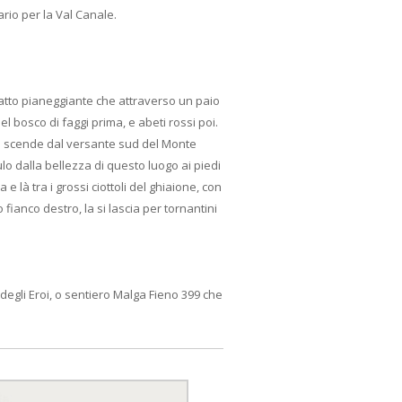
ario per la Val Canale.
 tratto pianeggiante che attraverso un paio
l bosco di faggi prima, e abeti rossi poi.
che scende dal versante sud del Monte
ulo dalla bellezza di questo luogo ai piedi
 là tra i grossi ciottoli del ghiaione, con
ianco destro, la si lascia per tornantini
degli Eroi, o sentiero Malga Fieno 399 che