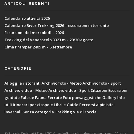
ARTICOLI RECENTI
Calendario attività 2026
Calendario River Trekking 2026 – escursioni in torrente
Escursioni del mercoledì – 2026
Trekking del Venerocolo 3323 m – 29/30 agosto
Cima Pramper 2409 m – 6 settembre
CATEGORIE
Alloggi e ristoranti
Archivio foto - Meteo
Archivio foto - Sport
Archivio video - Meteo
Archivio video - Sport
Citazioni
Escursioni
guidate
Falesie
Fauna
Ferrate
Foto paesaggistiche
Gallery
Info
utili
Itinerari per ciaspole
Libri e Guide
Percorsi alpinistici
invernali
Senza categoria
Trekking
Vie di roccia
© Piccole Dolomiti Sport 2016 -
info@piccoledolomitisport.com
- Vicenza