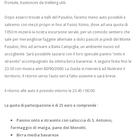
frontale, bastoncini da trekking utili.
Dopo esserci trovati a Valli del Pasubio, faremo meno auto possibili e
saliremo con mezzi propri in fino al Passo Xomo, dove ad una quota di
1050 m inizierà la nostra escursione serale, per un comodo sentiero che
sale per meravigliose faggete alternate a dolci pascoli ai piedi del Monte
Pasubio, fino ad arrivare a Baita Campiglia, un ambiente nuovo ed
accogliente. Sarà possibile saziarsi con il loro speciale panino “onto e
straonto” accompagnato da ottima birra bavarese. A seguire festa fino le
23.30 con musica anni 80/90/2000. La Guida si riserverà ad illustrare il
territorio. Il ritorno verso l’auto verrà fatto assieme e sarà breve.
Il ritorno alle auto è previsto intorno le 23.45 / 00.00.
La quota di partecipazione è di 25 euro e comprende :
Panino onto e straonto con salsiccia di S. Antonio,
formaggio di malga, pane del Menotti.
Birra media bavarese