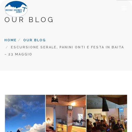
OUR BLOG
METEO
SPORT
HOME
OUR BLOG
ESCURSIONI GUIDATE
ESCURSIONE SERALE, PANINI ONTI E FESTA IN BAITA
– 23 MAGGIO
RIFUGI
ALLOGGI E RISTORANTI
TERRITORIO
CONTATTI
CHI SIAMO