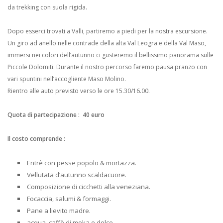
da trekking con suola rigida.
Dopo esserci trovati a Valli, partiremo a piedi per la nostra escursione.
Un giro ad anello nelle contrade della alta Val Leogra e della Val Maso,
immersi nei colori dell’autunno ci gusteremo il bellissimo panorama sulle
Piccole Dolomiti. Durante il nostro percorso faremo pausa pranzo con
vari spuntini nell’accogliente Maso Molino.
Rientro alle auto previsto verso le ore 15.30/16.00.
Quota di partecipazione : 40 euro
Il costo comprende :
Entrè con pesse popolo & mortazza.
Vellutata d’autunno scaldacuore.
Composizione di cicchetti alla veneziana.
Focaccia, salumi & formaggi.
Pane a lievito madre.
acqua, caffè di moka e dolce.