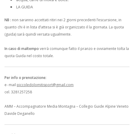
LA GUIDA
NB :
non saranno accettati ritiri nei 2 giorni precedenti l’escursione, in
quanto chi è in lista d’attesa si è già organizzato il la giornata. La quota
(guida) sarà quindi versata ugualmente.
In caso di maltempo
verrà comunque fatto il pranzo e ovviamente tolta la
quota Guida nel costo totale.
Per info o prenotazione:
e- mail
piccoledolomitisport@gmail.com
cel. 3281257258
AMM – Accompagnatore Media Montagna – Collegio Guide Alpine Veneto
Davide Deganello