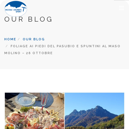
OUR BLOG
METEO
SPORT
HOME
OUR BLOG
ESCURSIONI GUIDATE
FOLIAGE AI PIEDI DEL PASUBIO E SPUNTINI AL MASO
MOLINO – 26 OTTOBRE
RIFUGI
ALLOGGI E RISTORANTI
TERRITORIO
CONTATTI
CHI SIAMO