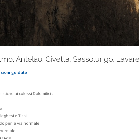
elmo, Antelao, Civetta, Sassolungo, Lavar
rsioni guidate
istiche ai colossi Dolomitici :
le
lleghesi e Tissi
edo
per la via normale
 normale
varedo