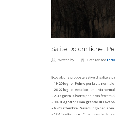
Salite Dolomitiche : P
Written by
Categorised
Escu
Ecco alcune proposte estive di salite alpin
– 19-20 luglio : Pelmo
per la via normale
– 26-27 luglio : Antelao
per la via norma
– 2-3 agosto : Civetta
per la via ferrata A
– 30-31 agosto : Cima grande di Lavar
– 6 -7 Settembre : Sassolungo
per la via
– 13-14 settembre : Cima grande di La