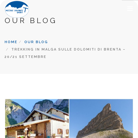
OUR BLOG
METEO
SPORT
HOME
OUR BLOG
ESCURSIONI GUIDATE
TREKKING IN MALGA SULLE DOLOMITI DI BRENTA –
20/21 SETTEMBRE
RIFUGI
ALLOGGI E RISTORANTI
TERRITORIO
CONTATTI
CHI SIAMO